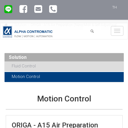
TH
Solution
ORIGA - A15 Air Preparation (Nano-Mist & Self-Adjusting)
Toggl
navig
Solution
Fluid Control
Motion Control
Motion Control
ORIGA - A15 Air Preparation