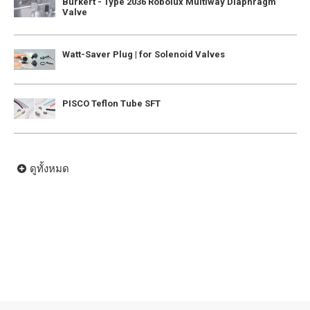
Burkert - Type 2036 Robolux Multiway Diaphragm
Valve
Watt-Saver Plug | for Solenoid Valves
PISCO Teflon Tube SFT
ดูทั้งหมด