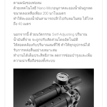
ตามผนังของท่อลม
ด้วยเทคโนโลยี Nano-Mistอนุภาคละอองน้ำมันถูกลด
ขนาดลงเหลือเพียง 200 นาโนเมตร
ทำให้ละอองน้ำมันสามารถปลิวไปกับลมในท่อ ได้ไกล
ถึง 40 เมตร
นอกจากนี้ ด้วยนวัตกรรม Self-Adjusting ปริมาณ
น้ำมันที่จ่าย จะถูกปรับสัดส่วนโดยอัตโนมัติ
ให้สอดคล้องกับปริมาณลมที่ใช้ ทำให้ทุกอุปกรณ์ได้
รับการหล่อลื่นอย่างเหมาะสม
ทำงานได้เต็มประสิทธิภาพ ลดการซ่อมบำรุงและเพิ่ม
ความน่าเชื่อถือของทั้งระบบ