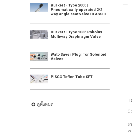
Burkert - Type 2000 |
Pneumatically operated 2/2
way angle seat valve CLASSIC
Burkert - Type 2036 Robolux
Multiway Diaphragm Valve
Watt-Saver Plug | for Solenoid
Valves
PISCO Teflon Tube SFT
T
ดูทั้งหมด
Co
งา
เร