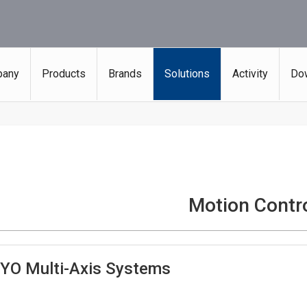
any
Products
Brands
Solutions
Activity
Do
Motion Contr
YO Multi-Axis Systems