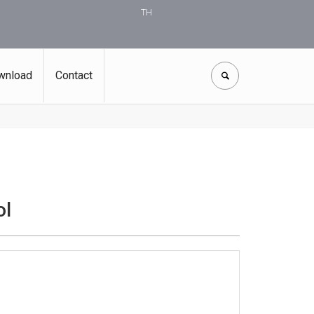
TH
wnload
Contact
ol