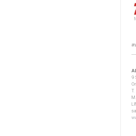
สน
A
9 
On
T.
M.
LI
sa
ww