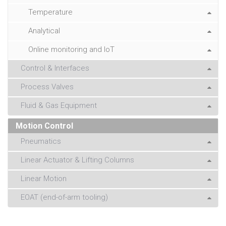
Temperature
Analytical
Online monitoring and IoT
Control & Interfaces
Process Valves
Fluid & Gas Equipment
Motion Control
Pneumatics
Linear Actuator & Lifting Columns
Linear Motion
EOAT (end-of-arm tooling)