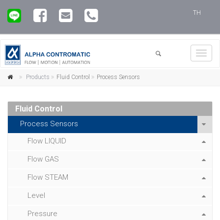
TH
Toggl
navig
Products
Fluid Control
Process Sensors
Fluid Control
Process Sensors
Flow LIQUID
Flow GAS
Flow STEAM
Level
Pressure