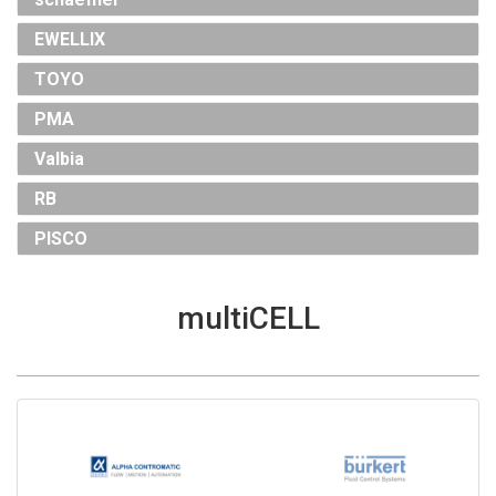
EWELLIX
TOYO
PMA
Valbia
RB
PISCO
multiCELL