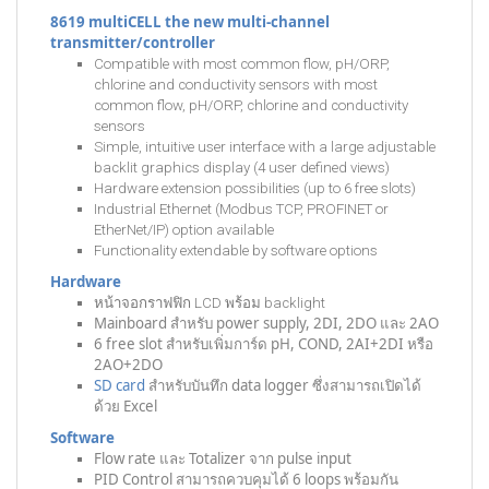
8619 multiCELL
the new multi-channel
transmitter/controller
Compatible with most common flow, pH/ORP,
chlorine and conductivity sensors with most
common flow, pH/ORP, chlorine and conductivity
sensors
Simple, intuitive user interface with a large adjustable
backlit graphics display (4 user defined views)
Hardware extension possibilities (up to 6 free slots)
Industrial Ethernet (Modbus TCP, PROFINET or
EtherNet/IP) option available
Functionality extendable by software options
Hardware
หน้าจอกราฟฟิก LCD พร้อม backlight
Mainboard สำหรับ power supply, 2DI, 2DO และ 2AO
6 free slot สำหรับเพิ่มการ์ด pH, COND, 2AI+2DI หรือ
2AO+2DO
SD card
สำหรับบันทึก data logger ซึ่งสามารถเปิดได้
ด้วย Excel
Software
Flow rate และ Totalizer จาก pulse input
PID Control สามารถควบคุมได้ 6 loops พร้อมกัน