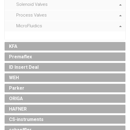
Solenoid Valves
Process Valves
MicroFluidics
KFA
Premaflex
ID Insert Deal
WEH
Parker
ORIGA
HAFNER
CS-instruments
schaeffler