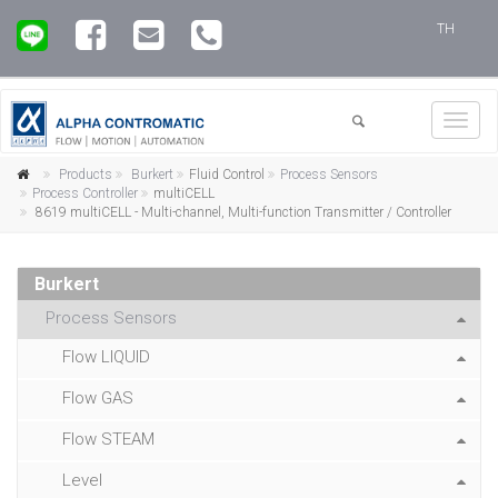
TH
Toggl
navig
Products
Burkert
Fluid Control
Process Sensors
Process Controller
multiCELL
8619 multiCELL - Multi-channel, Multi-function Transmitter / Controller
Burkert
Process Sensors
Flow LIQUID
Flow GAS
Flow STEAM
Level