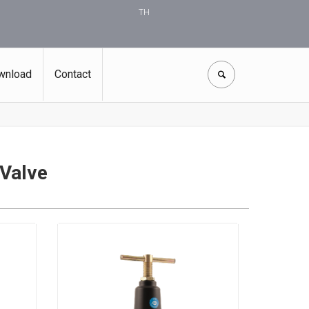
TH
wnload
Contact
 Valve