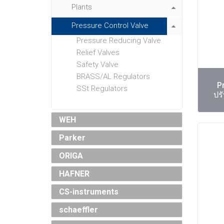
Plants
Pressure Control Valve
Pressure Reducing Valve
Relief Valves
Safety Valve
BRASS/AL Regulators
P
SSt Regulators
ปร
WEH
Parker
ORIGA
HAFNER
CS-instruments
schaeffler