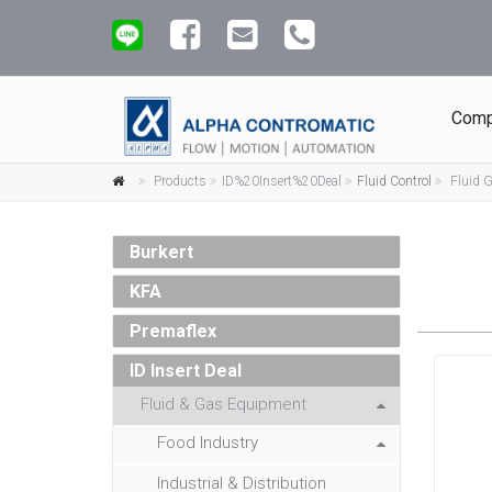
Comp
Products
ID%20Insert%20Deal
Fluid Control
Fluid 
Burkert
KFA
Premaflex
ID Insert Deal
Fluid & Gas Equipment
Food Industry
Industrial & Distribution