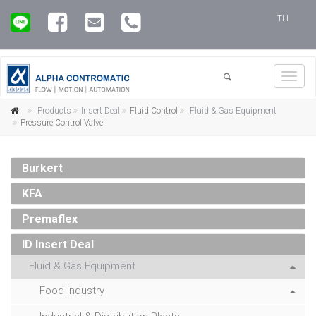
TH
Toggl
navig
Products
Insert Deal
Fluid Control
Fluid & Gas Equipment
Pressure Control Valve
Burkert
KFA
Premaflex
ID Insert Deal
Fluid & Gas Equipment
Food Industry