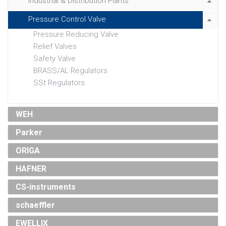
Industrial & Distribution Plants
Pressure Control Valve
Pressure Reducing Valve
Relief Valves
Safety Valve
BRASS/AL Regulators
SSt Regulators
WEH
Parker
ORIGA
HAFNER
CS-instruments
schaeffler
EWELLIX